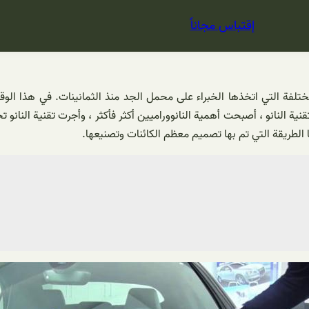
إقتباس مجاناً
ختلفة التي اتخذها الخبراء على محمل الجد منذ الثمانينات. في هذا الوق
بسيطة من الناحية الفنية وبأسعار معقولة. [1] بعد ظهور تقنية النانو ، أصبحت أهمية النانووراميين أكثر
 الطريقة التي تم بها تصميم معظم الكائنات وتصنيعها.