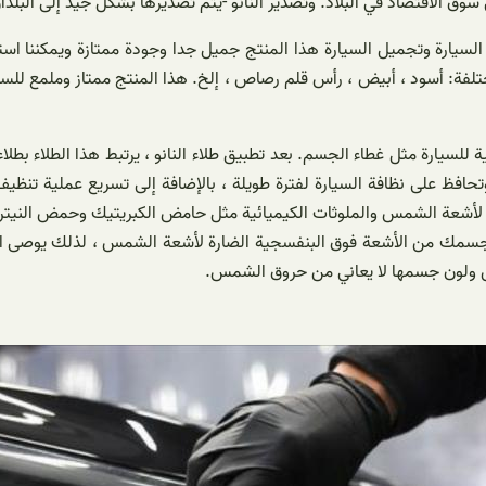
وق الاقتصاد في البلاد. وتصدير النانو -يتم تصديرها بشكل جيد إلى البلدان
لسيارة وتجميل السيارة هذا المنتج جميل جدا وجودة ممتازة ويمكننا استخ
ختلفة: أسود ، أبيض ، رأس قلم رصاص ، إلخ. هذا المنتج ممتاز وملمع للس
 للسيارة مثل غطاء الجسم. بعد تطبيق طلاء النانو ، يرتبط هذا الطلاء بطل
وتحافظ على نظافة السيارة لفترة طويلة ، بالإضافة إلى تسريع عملية تنظي
شعة الشمس والملوثات الكيميائية مثل حامض الكبريتيك وحمض النيتريك إ
 لون جسمك من الأشعة فوق البنفسجية الضارة لأشعة الشمس ، لذلك يوصى ا
س ولون جسمها لا يعاني من حروق الشمس.