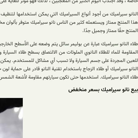
خاصة ، وقد اجتذب اليوم الكثير من المعجبين ، لذلك فهو مؤثر للغاية على س
النانو سيراميك من أجود أنواع السيراميك التي يمكن استخدامها لتنظيف ا
هذا المنتج ممتاز ويستعمله كثير من الناس نانو سيراميك متوفر بألوان م
المنتج حقًا ممتاز وجميل جدًا.
طلاء النانو سيراميك عبارة عن بوليمر سائل يتم وضعه على الأسطح الخارجية
المقاومة للماء للطلاء النانوي الملوثات من الالتصاق بسطح طلاء السيارة 
للعين المجردة على جسم السيارة ولا تسبب أي مشاكل للمستخدم. يمكن لأ
النانو سيراميك أو طلاء الزجاج باستخدام تقنية النانو قادر على حماية
طلاء النانو سيراميك. استخدمها حتى تكون سيارتهم مقاومة لأشعة الشم
بيع نانو سيراميك بسعر منخفض