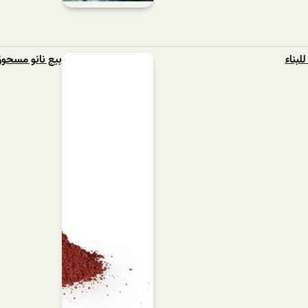
لبناء
بيع نانو مسحو