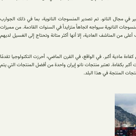
ير في مجال النانو. تم تصدير المنسوجات النانوية، بما في ذلك الجوارب
سوجات النانوية سيواجه اتجاهاً متزايداً في السنوات القادمة. من مميزات
على من المناشف العادية، إلا أنها أكثر متانة وتحتاج إلى الغسيل لديهم
ومتر ، بهدف التدخل في كيفية ترتيب الذرات لتحقيق كفاءة مادية أكبر. في الواقع، في القرن الماضي، أحرزت التكنولوجيا تقدمًا
 أكبر بكفاءة. تعتبر منتجات نانو إيران واحدة من أفضل المنتجات التي يتم
نتجات المنتجة في هذا البلد.