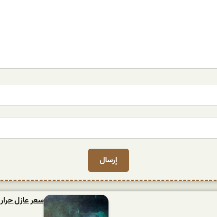
سعر عازل حراري