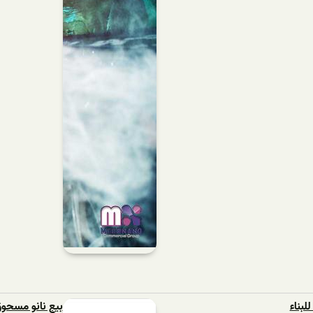
لبناء
بيع نانو مسحو