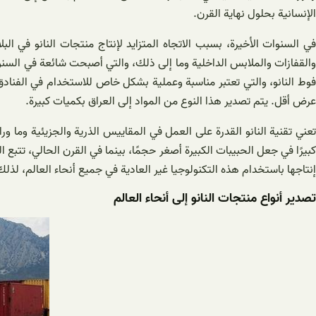
الإنسانية بحلول نهاية القرن.
في السنوات الأخيرة، بسبب الاتجاه المتزايد لإنتاج منتجات النانو في ا
والقفازات والملابس الداخلية وما إلى ذلك، والتي أصبحت شائعة في السنوات
فوط النانو، والتي تعتبر مناسبة وعملية بشكل خاص للاستخدام في الفنادق
عرض أقل. يتم تصدير هذا النوع من المواد إلى العراق بكميات كبيرة.
كبيرًا في جعل الحبيبات الكبيرة أصغر حجمًا، بينما في القرن الحالي، تتبع
إنتاجها باستخدام هذه التكنولوجيا غير العادية في جميع أنحاء العالم، لذل
تصدير أنواع منتجات النانو إلى أنحاء العالم