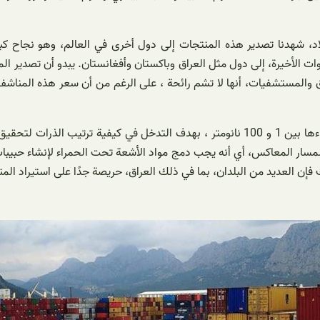
لبلاد، شهدنا تصدير هذه المنتجات إلى دول أخرى في العالم، وهو نجاح كب
 الأخيرة، إلى دول مثل العراق وباكستان وأفغانستان. يبدو أن تصدير المن
 والمستشفيات، أنها لا تشم رائحة ، على الرغم من أن سعر هذه المناشف أ
تعني تقنية النانو القدرة على العمل في المقاييس الذرية والجزيئية وما وراءها بين 1 و 100 نان
 المسار المعاكس، أي أنه يجب دمج مواد الأشعة تحت الحمراء لإنشاء حبيبات
ك فإن العديد من البلدان، بما في ذلك العراق، حريصة جدًا على استيراد الم