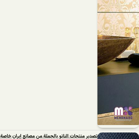
تصدير منتجات النانو بالجملة من مصانع إيران خاصة ل