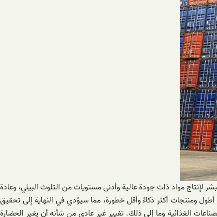
لبشر لإنتاج مواد ذات جودة عالية وأدنى مستويات من التلوث البيئي، وعادة
 أطول ومنتجات أكثر ذكاءً وأقل خطورة، مما سيؤدي في النهاية إلى تحقيق
صناعات الغذائية وما إلى ذلك. تغيير غير عادي من شأنه أن يغير الحضارة