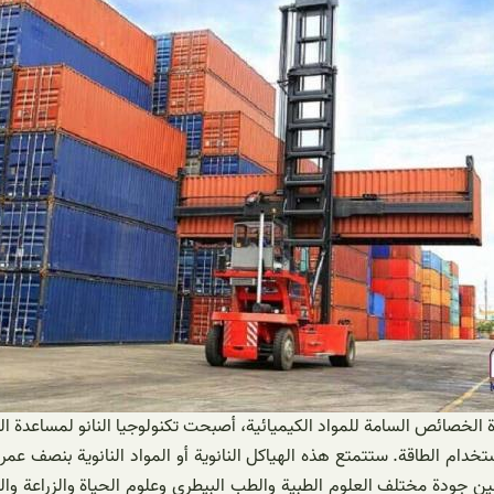
دة الخصائص السامة للمواد الكيميائية، أصبحت تكنولوجيا النانو لمساعدة ا
خدام الطاقة. ستتمتع هذه الهياكل النانوية أو المواد النانوية بنصف عمر
ين جودة مختلف العلوم الطبية والطب البيطري وعلوم الحياة والزراعة وال