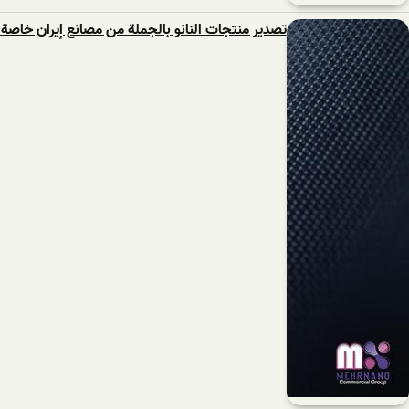
تصدير منتجات النانو بالجملة من مصانع إيران خاصة ل