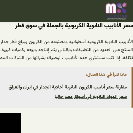
خطى
لى
لمحتوى
سعر الأنابيب النانوية الكربونية بالجملة في سوق قطر
الأنابيب النانوية الكربونية أسطوانية ومصنوعة من الكربون ويبلغ قطر جدا
المنتج على العديد من التطبيقات وبالتالي يتم إنتاجه وبيعه بكميات كبيرة.
تكلفة. إذا كنت ستشتري هذه الأنابيب ، نوصيك بشرائها من الشركات الم
ماذا تقرأ في هذا المقال:
مقارنة سعر أنابيب الكربون النانوية أحادية الجدار في إيران والعراق
سعر المواد النانوية في أسواق مصر حاليا