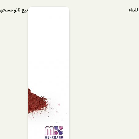
لبناء
بيع نانو مسحو