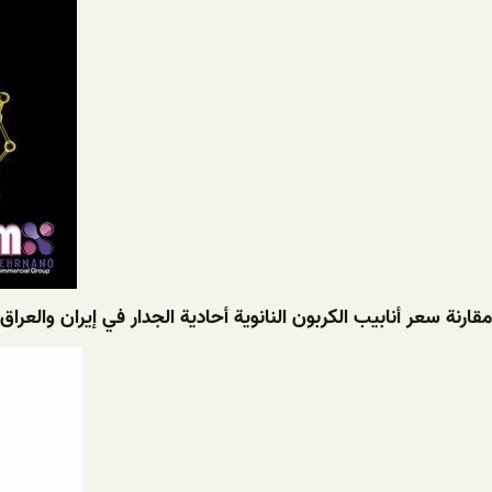
مقارنة سعر أنابيب الكربون النانوية أحادية الجدار في إيران والعراق