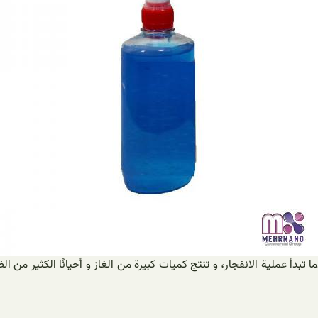
ما تبدأ عملية الانفجار، و تنتج كميات كبيرة من الغاز و أحيانًا الكثير م